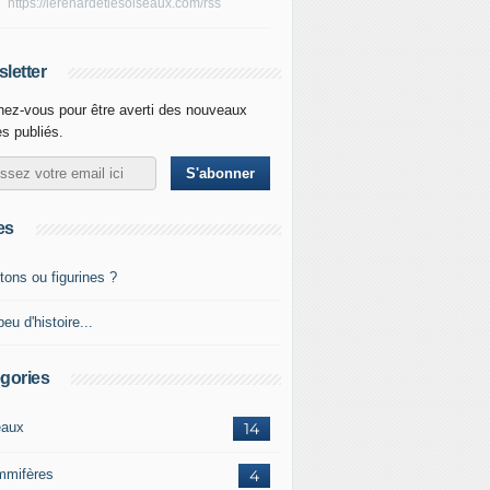
https://lerenardetlesoiseaux.com/rss
letter
ez-vous pour être averti des nouveaux
es publiés.
es
tons ou figurines ?
eu d'histoire...
gories
eaux
14
mifères
4