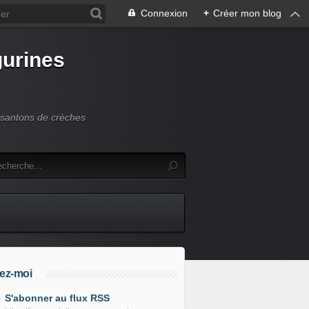
Connexion
+
Créer mon blog
gurines
s santons de crèches
ez-moi
S'abonner au flux RSS