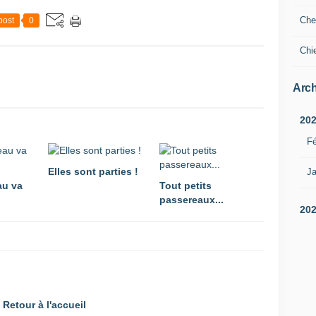
Che
post
0
Chi
Arch
20
Fé
Elles sont parties !
Ja
au va
Tout petits
passereaux...
20
Retour à l'accueil