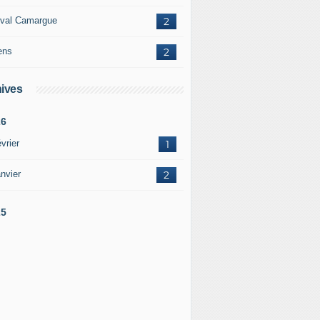
val Camargue
2
ens
2
ives
26
vrier
1
nvier
2
25