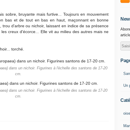
s sobre, bruyante mais furtive... Toujours en mouvement
News
 en bas et de tout en bas en haut, maçonnant en bonne
 trou d'arbre ou nichoir, laissant en indice de sa présence
Abonn
les creux d'écorce... Elle vit au milieu des autres mais ne
articl
hoir... torché.
Pag
opaea) dans un nichoir. Figurines à l'échelle des santons de 17-20
San
cm.
Un p
opaea) dans un nichoir. Figurines à l'échelle des santons de 17-20
cm.
Caté
ois
Mam