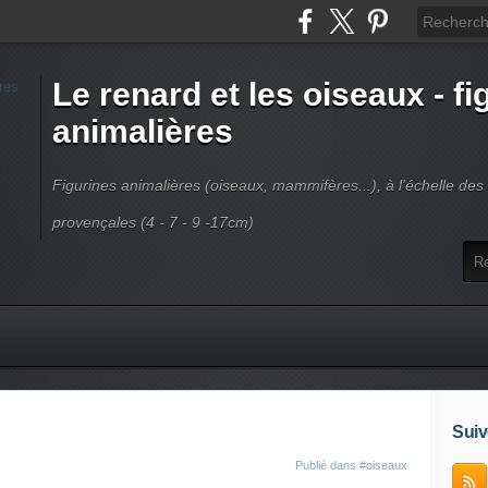
Le renard et les oiseaux - fi
animalières
Figurines animalières (oiseaux, mammifères...), à l'échelle de
provençales (4 - 7 - 9 -17cm)
Suiv
Publié dans
#oiseaux