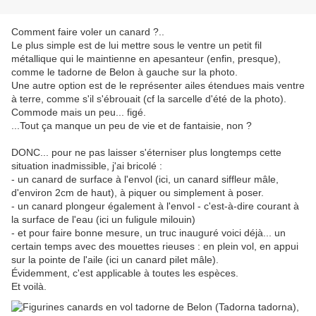
Comment faire voler un canard ?..
Le plus simple est de lui mettre sous le ventre un petit fil
métallique qui le maintienne en apesanteur (enfin, presque),
comme le tadorne de Belon à gauche sur la photo.
Une autre option est de le représenter ailes étendues mais ventre
à terre, comme s'il s'ébrouait (cf la sarcelle d'été de la photo).
Commode mais un peu... figé.
...Tout ça manque un peu de vie et de fantaisie, non ?
DONC... pour ne pas laisser s'éterniser plus longtemps cette
situation inadmissible, j'ai bricolé :
- un canard de surface à l'envol (ici, un canard siffleur mâle,
d'environ 2cm de haut), à piquer ou simplement à poser.
- un canard plongeur également à l'envol - c'est-à-dire courant à
la surface de l'eau (ici un fuligule milouin)
- et pour faire bonne mesure, un truc inauguré voici déjà... un
certain temps avec des mouettes rieuses : en plein vol, en appui
sur la pointe de l'aile (ici un canard pilet mâle).
Évidemment, c'est applicable à toutes les espèces.
Et voilà.